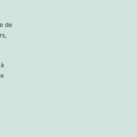
te de
rs,
 à
re