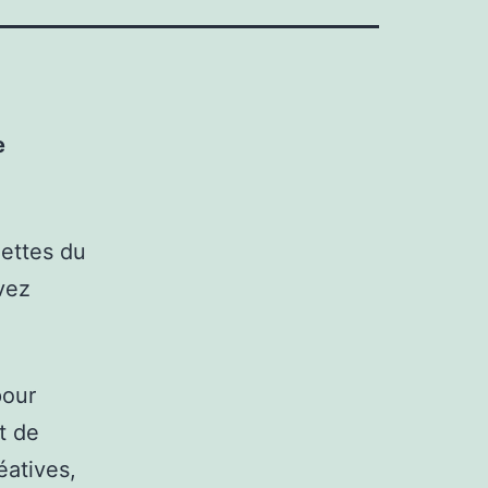
e
uettes du
vez
pour
st de
éatives,