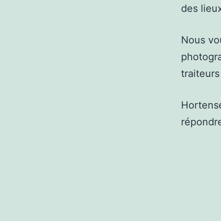
des lieu
Nous vou
photogra
traiteur
Hortense
répondre